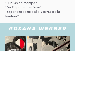
"Huellas del tiempo"
"De Salpeter a Iquique"
"Experiencias más allá y cerca de la
frontera"
ROXANA WERNER
outingartgalley@gmail.com
|
director@outingartgallery.co
m